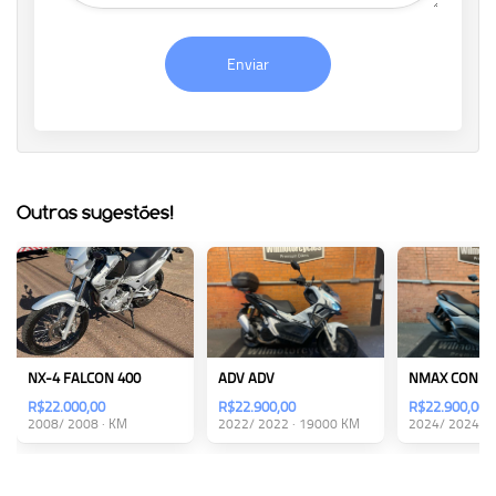
Enviar
Outras sugestões!
NX-4 FALCON 400
ADV ADV
R$22.000,00
R$22.900,00
R$22.900,00
2008/ 2008 · KM
2022/ 2022 · 19000 KM
2024/ 2024 · 