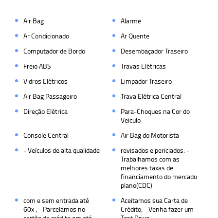
Air Bag
Alarme
Ar Condicionado
Ar Quente
Computador de Bordo
Desembaçador Traseiro
Freio ABS
Travas Elétricas
Vidros Elétricos
Limpador Traseiro
Air Bag Passageiro
Trava Elétrica Central
Direção Elétrica
Para-Choques na Cor do
Veículo
Console Central
Air Bag do Motorista
- Veículos de alta qualidade
revisados e periciados: -
Trabalhamos com as
melhores taxas de
financiamento do mercado
plano(CDC)
com e sem entrada até
Aceitamos sua Carta de
60x ; - Parcelamos no
Crédito; - Venha fazer um
cartão de crédito em até
Test Drive