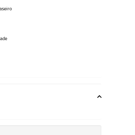
aseiro
dade