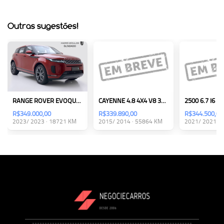
Outras sugestões!
RANGE ROVER EVOQUE 2.0 P250 SE AWD
CAYENNE 4.8 4X4 V8 32V TURBO
R$349.000,00
R$339.890,00
R$344.500,00
2023/ 2023 · 18721 KM
2015/ 2014 · 55864 KM
2021/ 2021 ·