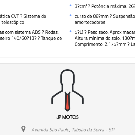
3?cm³ ? Potência máxima: 26
ática CVT ? Sistema de
curso de 88?mm ? Suspensão t
o telescópico
amortecedores
das com sistema ABS ? Rodas:
5?L) ? Peso seco: Aproximad
raseiro 140/60?13? ? Tanque de
Altura mínima do solo: 130?m
Comprimento: 2.175?mm ? La
JP MOTOS
Avenida São Paulo, Taboão da Serra - SP