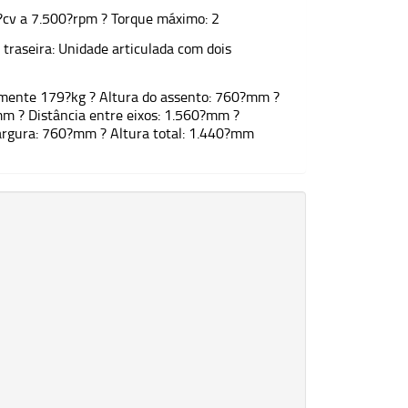
?cv a 7.500?rpm ? Torque máximo: 2
raseira: Unidade articulada com dois
amente 179?kg ? Altura do assento: 760?mm ?
m ? Distância entre eixos: 1.560?mm ?
rgura: 760?mm ? Altura total: 1.440?mm