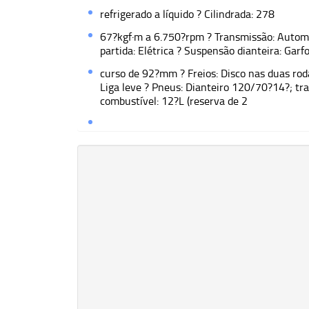
refrigerado a líquido ? Cilindrada: 278
67?kgf·m a 6.750?rpm ? Transmissão: Autom
partida: Elétrica ? Suspensão dianteira: Garf
curso de 92?mm ? Freios: Disco nas duas ro
Liga leve ? Pneus: Dianteiro 120/70?14?; t
combustível: 12?L (reserva de 2