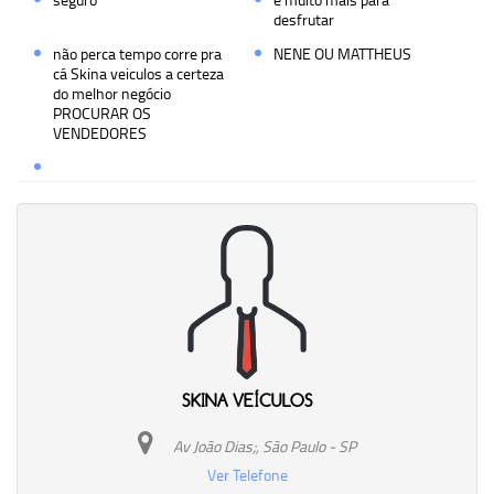
desfrutar
não perca tempo corre pra
NENE OU MATTHEUS
cá Skina veiculos a certeza
do melhor negócio
PROCURAR OS
VENDEDORES
SKINA VEÍCULOS
Av João Dias;, São Paulo - SP
Ver Telefone