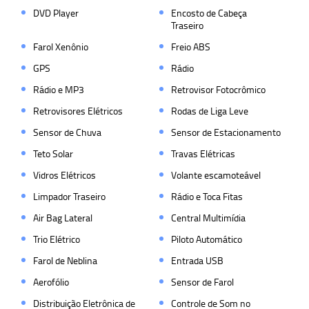
DVD Player
Encosto de Cabeça
Traseiro
Farol Xenônio
Freio ABS
GPS
Rádio
Rádio e MP3
Retrovisor Fotocrômico
Retrovisores Elétricos
Rodas de Liga Leve
Sensor de Chuva
Sensor de Estacionamento
Teto Solar
Travas Elétricas
Vidros Elétricos
Volante escamoteável
Limpador Traseiro
Rádio e Toca Fitas
Air Bag Lateral
Central Multimídia
Trio Elétrico
Piloto Automático
Farol de Neblina
Entrada USB
Aerofólio
Sensor de Farol
Distribuição Eletrônica de
Controle de Som no