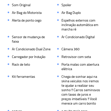
Som Original
Spoiler
Air Bag do Motorista
Air Bag Duplo
Alerta de ponto cego
Espelhos externos com
inclinação automática em
marcha ré
Sensor de mudança de
Ar Condicionado Digital
faixa
Ar Condicionado Dual Zone
Câmera 360
Carregador por Indução
Retrovisor com seta
Rack de teto
Porta malas com abertura
elétrica
Kit ferramentas
Chega de sonhar aqui na
skina veiculos nos iremos
te ajudar a realizar seu
sonho !! Carros seminovos
com taxas de juros e
preços imbatíveis !! Você
merece um carro bonito
seguro
e muito mais para