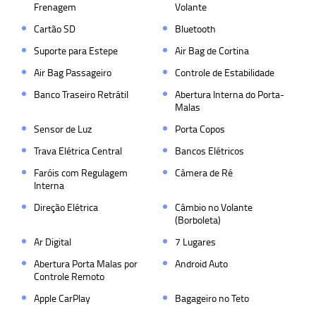
Frenagem
Volante
Cartão SD
Bluetooth
Suporte para Estepe
Air Bag de Cortina
Air Bag Passageiro
Controle de Estabilidade
Banco Traseiro Retrátil
Abertura Interna do Porta-
Malas
Sensor de Luz
Porta Copos
Trava Elétrica Central
Bancos Elétricos
Faróis com Regulagem
Câmera de Ré
Interna
Direção Elétrica
Câmbio no Volante
(Borboleta)
Ar Digital
7 Lugares
Abertura Porta Malas por
Android Auto
Controle Remoto
Apple CarPlay
Bagageiro no Teto