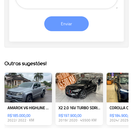
Enviar
Outras sugestões!
AMAROK V6 HIGHLINE CD 3.0
X2 2.0 16V TURBO SDRIVE20I GP
R$185.000,00
R$197.900,00
R$184.900,00
2022/ 2022 · KM
2019/ 2020 · 45500 KM
2024/ 2025 ·