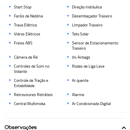
Start Stop
Direção hidráulica
Faróis de Neblina
Desembaçador Traseiro
Trava Elétrica
Limpador Traseiro
Vidros Elétricos
Teto Solar
Freios ABS
Sensor de Estacionamento
Traseiro
Câmera de Ré
04 Airbags
Controles de Som no
Rodas de Liga Leve
Volante
Controle de Tração e
Ar quente
Estabilidade
Retrovisores Retráteis
Alarme
Central Multimidia
Ar Condicionado Digital
Observações